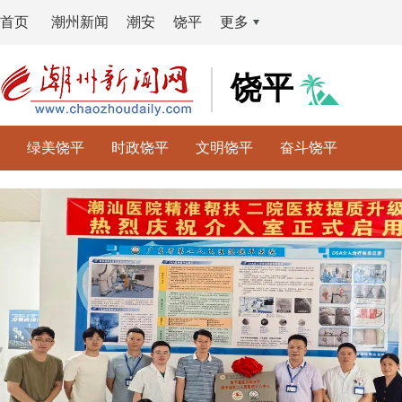
首页
潮州新闻
潮安
饶平
更多
饶平
绿美饶平
时政饶平
文明饶平
奋斗饶平