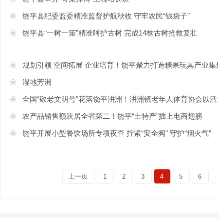
饶平县纪委监委精准监督护航秋收 守牢农民“钱袋子”
饶平县“一树一策”精准呵护古树 完成14株古树抢救复壮
规划引领 空间拓展 企业培育！饶平聚力打造糖果玩具产业集
湿地芳洲
全国“敬老文明号”花落饶平汫洲！汫洲镇老年人体育协会以活
农产品销售额跃居全省第二！饶平“土特产”插上电商翅膀
饶平开展小型餐饮场所专项夜查 拧紧“安全阀” 守护“烟火气”
上一页
1
2
3
4
5
6