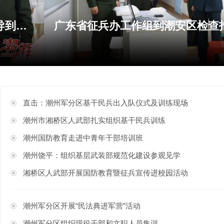
广东省征兵办工作组到潮安区检查指导征兵
直击：潮州军分区基干民兵出入队仪式及训练现场
潮州市湘桥区人武部扎实组织基干民兵训练
潮州国防教育走进中青年干部培训班
潮州饶平：组织基层武装部规范化建设参观见学
湘桥区人武部开展国防教育暨征兵宣传进校园活动
潮州军分区开展“民法典进军营”活动
潮州军分区组织现役干部和文职人员集训