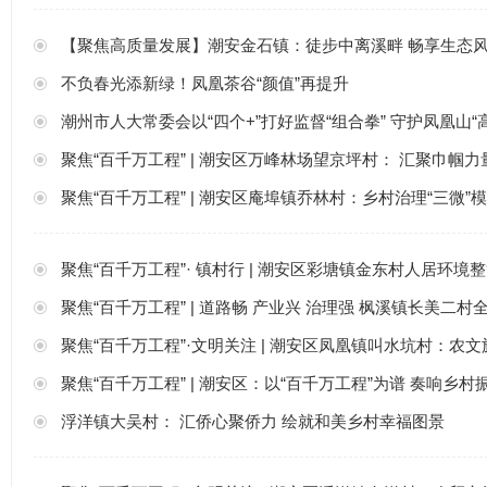
【聚焦高质量发展】潮安金石镇：徒步中离溪畔 畅享生态
不负春光添新绿！凤凰茶谷“颜值”再提升
潮州市人大常委会以“四个+”打好监督“组合拳” 守护凤凰山“
聚焦“百千万工程” | 潮安区万峰林场望京坪村： 汇聚巾帼力
聚焦“百千万工程” | 潮安区庵埠镇乔林村：乡村治理“三微”模
聚焦“百千万工程”· 镇村行 | 潮安区彩塘镇金东村人居环境整
聚焦“百千万工程” | 道路畅 产业兴 治理强 枫溪镇长美二
聚焦“百千万工程”·文明关注 | 潮安区凤凰镇叫水坑村：
聚焦“百千万工程” | 潮安区：以“百千万工程”为谱 奏响乡
浮洋镇大吴村： 汇侨心聚侨力 绘就和美乡村幸福图景