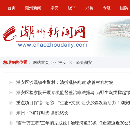
首页
潮州新闻
潮安
饶平
湘桥
专题
国防
您现在的位置 :
网站首页
>>
潮安
>>
绿美潮安
潮安区沙溪镇生聚村：清拆乱搭乱建 改善村容村貌
潮安区检察院开展专项监督整治非法捕鸟 为野生鸟类撑起“保
重点项目探“新”记⑩｜“生态+文旅”让茶乡焕发新活力！潮安区
潮州：“梅”好时光 畲韵悠长
“百千万工程”三年初见成效 | 治理河道33条 打造碧道近30公里！