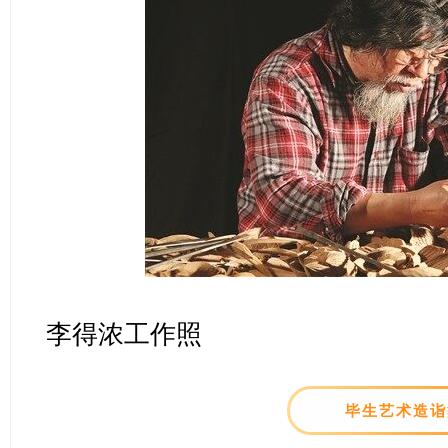
李得浓工作照
毕生艺术造诣