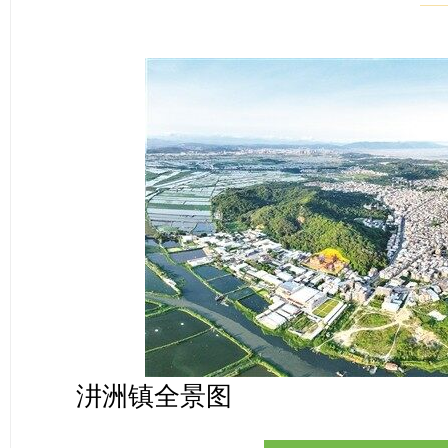
汫洲镇全景图