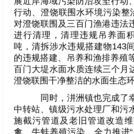
展近岸海域污染防治攻坚行动
行动、澄饶联围水环境污染整治
对澄饶联围及三百门渔港违法
进行清理，清理违规吊养面积
吨，清拆涉水违规搭建物143
的违规搭建、吊养和渔排养殖等
百门大堤水面水质连续三个月
澄饶联围干净整洁的水面生态
同时，汫洲镇也完成了幸
中转站、镇级污水处理厂和污
施截污管道及老旧管道改造维
禽、牛蛙养殖污染，全力推进“