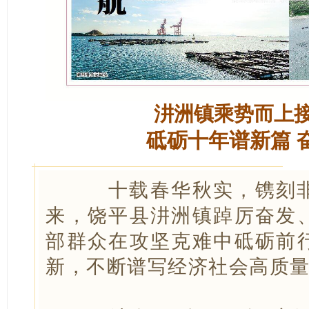
汫洲镇乘势而上
砥砺十年谱新篇 
十载春华秋实，镌刻非
来，饶平县汫洲镇踔厉奋发
部群众在攻坚克难中砥砺前
新，不断谱写经济社会高质