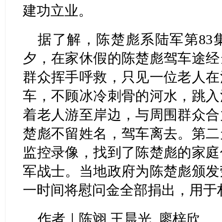
建功立业。
据了解，陈楚彪系陆军第83
夕，在家休假的陈楚彪驾车途经
群众挥手呼救，只见一位老人在
车，不顾冰冷刺骨的河水，跳入
着老人游至岸边，与周围群众合
楚彪不留姓名，驾车离去。第二
监控录像，找到了陈楚彪的家庭
军战士。当地政府为陈楚彪颁发
一时间将慰问金全部捐出，用于
作者｜陈翊 王晨光 廖梓欣