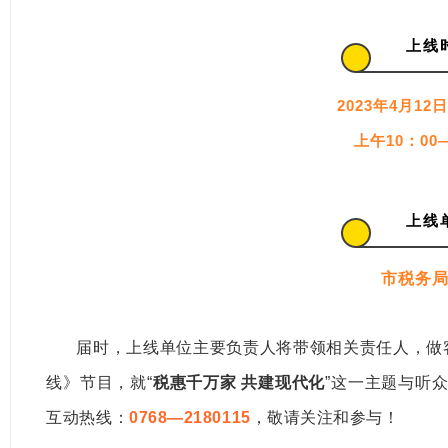
上线
1
2023年4月12
上午10：00—
上线
2
市税务
届时，上线单位主要负责人将带领相关责任人，做客
线》节目
，
就“
税惠千万家 共建现代化
”这一主题
与听
互动热线：
0768—2180115
，敬请关注和参与！