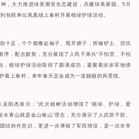
神，大力推进绿美潮安生态建设，共建绿美家园。5月
工到包联单位凤凰镇上春村开展植绿护绿活动。
劲十足，个个都撸起袖子、甩开膀子，挥锹铲土、挖坑
节衔接有序，配合默契，充分展现了人民子弟兵“不怕苦、不怕
动，植绿护绿活动取得了圆满成功，凝聚着浓浓军地情
护着上春村，来年春天定会成为一道靓丽的风景线。
吴阳杰表示：“此次植树活动增强了‘植绿、护绿、爱
'绿水青山就是金山银山'理念，充分展示了人武部干部、
团结协作意识，更进一步厚植了军民情谊，是一次非常