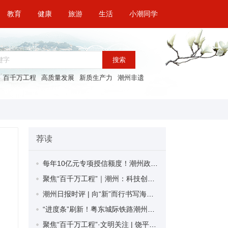
教育
健康
旅游
生活
小潮同学
搜索
百千万工程
高质量发展
新质生产力
潮州非遗
荐读
每年10亿元专项授信额度！潮州政银携手助力退役军人就业创业
聚焦“百千万工程”｜潮州：科技创新点燃“蓝色引擎” 助力海洋经济“扬帆起航”
潮州日报时评 | 向“新”而行书写海洋经济新篇章
“进度条”刷新！粤东城际铁路潮州段首榀箱梁成功架设
聚焦“百千万工程”·文明关注 | 饶平县黄冈镇汛洲村：深耕海岛景区建设 打造滨海文旅胜地