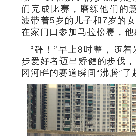
们完成比赛，磨练他们的意
波带着5岁的儿子和7岁的
在家门口参加马拉松赛，他
“砰！”早上8时整，随
步爱好者迈出矫健的步伐，
冈河畔的赛道瞬间“沸腾”了