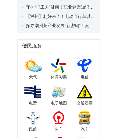
守护“打工人”健康！职业健康知识宣传走进潮安区凤塘镇盛户村
【潮州】利好来了！电动自行车以旧换新补贴条件大幅放宽！
探寻潮州茶产业发展“新密码”！潮州文化大学堂“品‘潮’寻踪”第七期活动举行
便民服务
天气
体育彩票
电信
电费
电子地图
交通违章
民航
火车
汽车