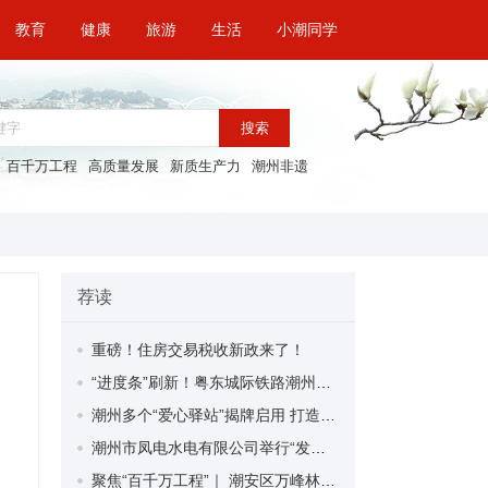
教育
健康
旅游
生活
小潮同学
搜索
百千万工程
高质量发展
新质生产力
潮州非遗
荐读
重磅！住房交易税收新政来了！
“进度条”刷新！粤东城际铁路潮州段首榀箱梁成功架设
潮州多个“爱心驿站”揭牌启用 打造新就业群体的“温暖港湾”
潮州市凤电水电有限公司举行“发挥妇女优势 助力企业高质量发展”主题活动
聚焦“百千万工程”｜ 潮安区万峰林场望京坪村：党群合力齐上阵 绘就乡村新图景