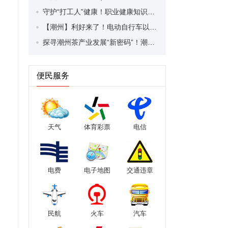
守护“打工人”健康！职业健康知识宣传走进潮安区凤塘镇盛户村
【潮州】利好来了！电动自行车以旧换新补贴条件大幅放宽！
探寻潮州茶产业发展“新密码”！潮州文化大学堂“品‘潮’寻踪”第七期活动举行
便民服务
天气
体育彩票
电信
电费
电子地图
交通违章
民航
火车
汽车