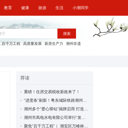
教育
健康
旅游
生活
小潮同学
搜索
百千万工程
高质量发展
新质生产力
潮州非遗
荐读
重磅！住房交易税收新政来了！
“进度条”刷新！粤东城际铁路潮州段首榀箱梁成功架设
潮州多个“爱心驿站”揭牌启用 打造新就业群体的“温暖港湾”
潮州市凤电水电有限公司举行“发挥妇女优势 助力企业高质量发展”主题活动
聚焦“百千万工程”｜ 潮安区万峰林场望京坪村：党群合力齐上阵 绘就乡村新图景