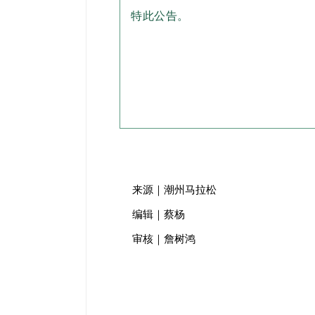
特此公告。
来源｜潮州马拉松
编辑｜蔡杨
审核｜詹树鸿