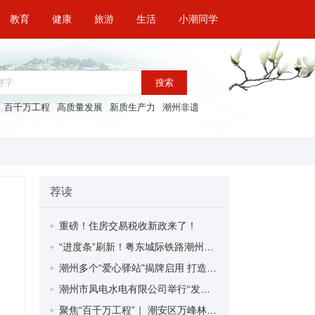
教育
健康
旅游
生活
小潮同学
搜索
百千万工程
高质量发展
新质生产力
潮州非遗
荐读
重磅！住房交易税收新政来了！
“进度条”刷新！粤东城际铁路潮州段首榀箱梁成功架设
潮州多个“爱心驿站”揭牌启用 打造新就业群体的“温暖港湾”
潮州市凤电水电有限公司举行“发挥妇女优势 助力企业高质量发展”主题活动
聚焦“百千万工程”｜ 潮安区万峰林场望京坪村：党群合力齐上阵 绘就乡村新图景