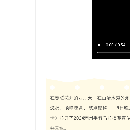
在春暖花开的四月天，在山清水秀的潮
悠扬、唢呐嘹亮、鼓点铿锵……9日
世》拉开了2024潮州半程马拉松赛
好景象。