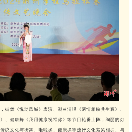
声，街舞《悦动凤城》表演、潮曲清唱《两情相映共生辉》、
行》、健康舞《我用健康祝福你》等节目轮番上阵，绚丽的灯
州传统文化与街舞、啦啦操、健康操等流行文化紧紧相拥、与