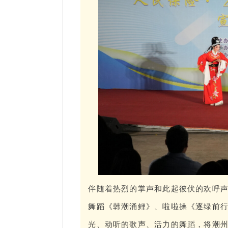
伴随着热烈的掌声和此起彼伏的欢呼
舞蹈《韩潮涌鲤》、啦啦操《逐绿前
光、动听的歌声、活力的舞蹈，将潮