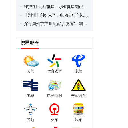
守护“打工人”健康！职业健康知识宣传走进潮安区凤塘镇盛户村
【潮州】利好来了！电动自行车以旧换新补贴条件大幅放宽！
探寻潮州茶产业发展“新密码”！潮州文化大学堂“品‘潮’寻踪”第七期活动举行
便民服务
天气
体育彩票
电信
电费
电子地图
交通违章
民航
火车
汽车