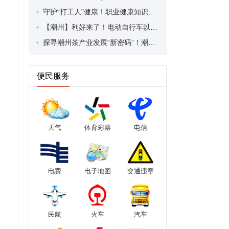
守护“打工人”健康！职业健康知识宣传走进潮安区凤塘镇盛户村
【潮州】利好来了！电动自行车以旧换新补贴条件大幅放宽！
探寻潮州茶产业发展“新密码”！潮州文化大学堂“品‘潮’寻踪”第七期活动举行
便民服务
天气
体育彩票
电信
电费
电子地图
交通违章
民航
火车
汽车