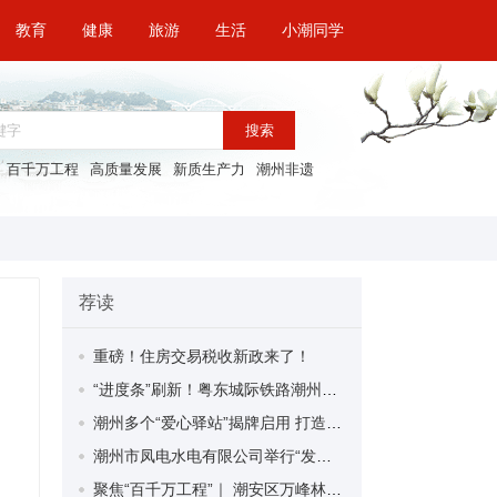
教育
健康
旅游
生活
小潮同学
搜索
百千万工程
高质量发展
新质生产力
潮州非遗
荐读
重磅！住房交易税收新政来了！
“进度条”刷新！粤东城际铁路潮州段首榀箱梁成功架设
潮州多个“爱心驿站”揭牌启用 打造新就业群体的“温暖港湾”
潮州市凤电水电有限公司举行“发挥妇女优势 助力企业高质量发展”主题活动
聚焦“百千万工程”｜ 潮安区万峰林场望京坪村：党群合力齐上阵 绘就乡村新图景