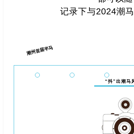
记录下与2024潮
潮州首届半马
“抖”出潮马