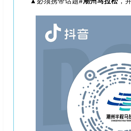
▲必须携带话题
#潮州马拉松
，