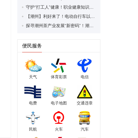
守护“打工人”健康！职业健康知识宣传走进潮安区凤塘镇盛户村
【潮州】利好来了！电动自行车以旧换新补贴条件大幅放宽！
探寻潮州茶产业发展“新密码”！潮州文化大学堂“品‘潮’寻踪”第七期活动举行
便民服务
天气
体育彩票
电信
电费
电子地图
交通违章
民航
火车
汽车