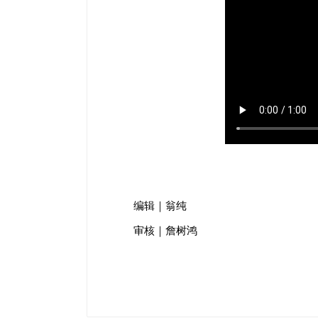
编辑｜翁纯
审核｜詹树鸿