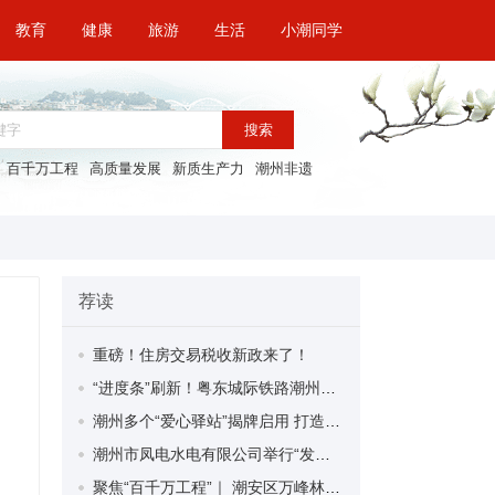
教育
健康
旅游
生活
小潮同学
搜索
百千万工程
高质量发展
新质生产力
潮州非遗
荐读
重磅！住房交易税收新政来了！
“进度条”刷新！粤东城际铁路潮州段首榀箱梁成功架设
潮州多个“爱心驿站”揭牌启用 打造新就业群体的“温暖港湾”
潮州市凤电水电有限公司举行“发挥妇女优势 助力企业高质量发展”主题活动
聚焦“百千万工程”｜ 潮安区万峰林场望京坪村：党群合力齐上阵 绘就乡村新图景