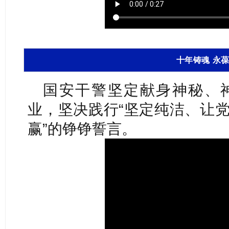
十年铸魂 永
国安干警坚定献身神秘、
业，坚决践行“坚定纯洁、让
赢”的铮铮誓言。