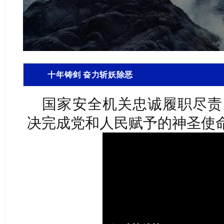
十年铸剑 奋力斩妖除恶
国家安全机关忠诚履职尽责
决完成党和人民赋予的神圣使