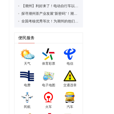
【潮州】利好来了！电动自行车以旧换新补贴条件大幅放宽！
探寻潮州茶产业发展“新密码”！潮州文化大学堂“品‘潮’寻踪”第七期活动举行
全国考核优秀等次！为潮州的他们，点赞！
便民服务
天气
体育彩票
电信
电费
电子地图
交通违章
民航
火车
汽车