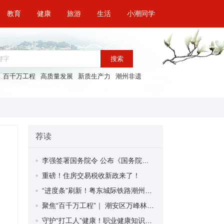
教育
健康
旅游
生活
小潮同学
搜索
百千万工程
高质量发展
新质生产力
潮州非遗
荐读
李强签署国务院令 公布《国务院关于修改〈全国年节及纪念日放假办法〉的决定》
重磅！住房交易税收新政来了！
“进度条”刷新！粤东城际铁路潮州段首榀箱梁成功架设
聚焦“百千万工程”｜ 潮安区万峰林场望京坪村：党群合力齐上阵 绘就乡村新图景
守护“打工人”健康！职业健康知识宣传走进潮安区凤塘镇盛户村