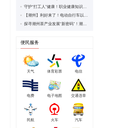
守护“打工人”健康！职业健康知识宣传走进潮安区凤塘镇盛户村
【潮州】利好来了！电动自行车以旧换新补贴条件大幅放宽！
探寻潮州茶产业发展“新密码”！潮州文化大学堂“品‘潮’寻踪”第七期活动举行
便民服务
天气
体育彩票
电信
电费
电子地图
交通违章
民航
火车
汽车