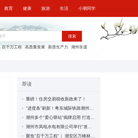
教育
健康
旅游
生活
小潮同学
搜索
百千万工程
高质量发展
新质生产力
潮州非遗
荐读
重磅！住房交易税收新政来了！
“进度条”刷新！粤东城际铁路潮州段首榀箱梁成功架设
潮州多个“爱心驿站”揭牌启用 打造新就业群体的“温暖港湾”
潮州市凤电水电有限公司举行“发挥妇女优势 助力企业高质量发展”主题活动
聚焦“百千万工程”｜ 潮安区万峰林场望京坪村：党群合力齐上阵 绘就乡村新图景