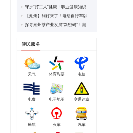
守护“打工人”健康！职业健康知识宣传走进潮安区凤塘镇盛户村
【潮州】利好来了！电动自行车以旧换新补贴条件大幅放宽！
探寻潮州茶产业发展“新密码”！潮州文化大学堂“品‘潮’寻踪”第七期活动举行
便民服务
天气
体育彩票
电信
电费
电子地图
交通违章
民航
火车
汽车