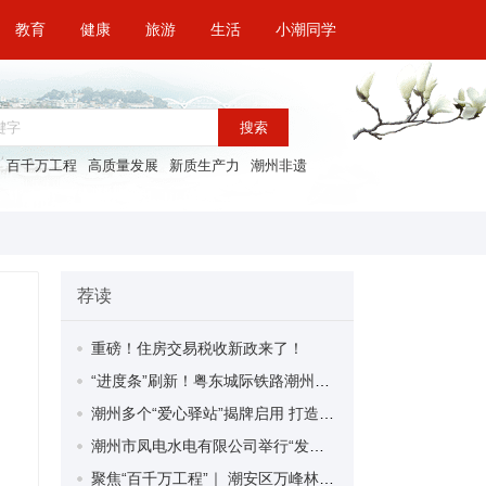
教育
健康
旅游
生活
小潮同学
搜索
百千万工程
高质量发展
新质生产力
潮州非遗
荐读
重磅！住房交易税收新政来了！
“进度条”刷新！粤东城际铁路潮州段首榀箱梁成功架设
潮州多个“爱心驿站”揭牌启用 打造新就业群体的“温暖港湾”
潮州市凤电水电有限公司举行“发挥妇女优势 助力企业高质量发展”主题活动
聚焦“百千万工程”｜ 潮安区万峰林场望京坪村：党群合力齐上阵 绘就乡村新图景