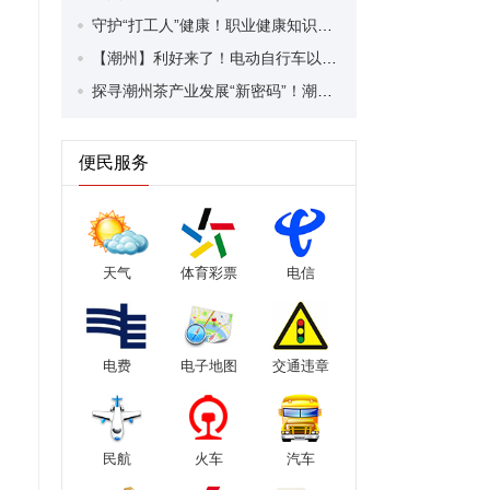
守护“打工人”健康！职业健康知识宣传走进潮安区凤塘镇盛户村
【潮州】利好来了！电动自行车以旧换新补贴条件大幅放宽！
探寻潮州茶产业发展“新密码”！潮州文化大学堂“品‘潮’寻踪”第七期活动举行
便民服务
天气
体育彩票
电信
电费
电子地图
交通违章
民航
火车
汽车