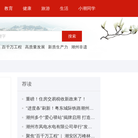
教育
健康
旅游
生活
小潮同学
搜索
百千万工程
高质量发展
新质生产力
潮州非遗
荐读
重磅！住房交易税收新政来了！
“进度条”刷新！粤东城际铁路潮州段首榀箱梁成功架设
潮州多个“爱心驿站”揭牌启用 打造新就业群体的“温暖港湾”
潮州市凤电水电有限公司举行“发挥妇女优势 助力企业高质量发展”主题活动
聚焦“百千万工程”｜ 潮安区万峰林场望京坪村：党群合力齐上阵 绘就乡村新图景