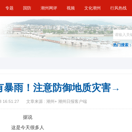
专题
国防
潮州网评
视频
文化潮州
行风热线
热门搜索 :
有暴雨！注意防御地质灾害→
 16:51:27
文章来源 : 潮州+ 潮州日报客户端
据说
这是今天很多人