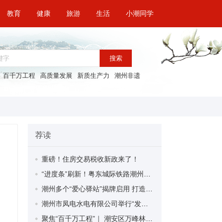
教育
健康
旅游
生活
小潮同学
搜索
百千万工程
高质量发展
新质生产力
潮州非遗
荐读
重磅！住房交易税收新政来了！
“进度条”刷新！粤东城际铁路潮州段首榀箱梁成功架设
潮州多个“爱心驿站”揭牌启用 打造新就业群体的“温暖港湾”
潮州市凤电水电有限公司举行“发挥妇女优势 助力企业高质量发展”主题活动
聚焦“百千万工程”｜ 潮安区万峰林场望京坪村：党群合力齐上阵 绘就乡村新图景