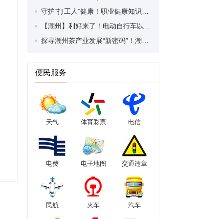
守护“打工人”健康！职业健康知识宣传走进潮安区凤塘镇盛户村
【潮州】利好来了！电动自行车以旧换新补贴条件大幅放宽！
探寻潮州茶产业发展“新密码”！潮州文化大学堂“品‘潮’寻踪”第七期活动举行
便民服务
天气
体育彩票
电信
电费
电子地图
交通违章
民航
火车
汽车