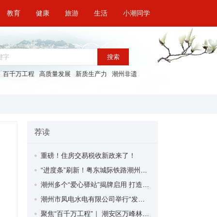
教育
健康
旅游
生活
小潮同学
搜索
百千万工程
高质量发展
新质生产力
潮州非遗
荐读
重磅！住房交易税收新政来了！
“进度条”刷新！粤东城际铁路潮州段首榀箱梁成功架设
潮州多个“爱心驿站”揭牌启用 打造新就业群体的“温暖港湾”
潮州市凤电水电有限公司举行“发挥妇女优势 助力企业高质量发展”主题活动
聚焦“百千万工程”｜ 潮安区万峰林场望京坪村：党群合力齐上阵 绘就乡村新图景