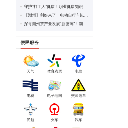
守护“打工人”健康！职业健康知识宣传走进潮安区凤塘镇盛户村
【潮州】利好来了！电动自行车以旧换新补贴条件大幅放宽！
探寻潮州茶产业发展“新密码”！潮州文化大学堂“品‘潮’寻踪”第七期活动举行
便民服务
天气
体育彩票
电信
电费
电子地图
交通违章
民航
火车
汽车