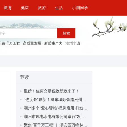
教育
健康
旅游
生活
小潮同学
搜索
百千万工程
高质量发展
新质生产力
潮州非遗
荐读
重磅！住房交易税收新政来了！
“进度条”刷新！粤东城际铁路潮州段首榀箱梁成功架设
潮州多个“爱心驿站”揭牌启用 打造新就业群体的“温暖港湾”
潮州市凤电水电有限公司举行“发挥妇女优势 助力企业高质量发展”主题活动
聚焦“百千万工程”｜ 潮安区万峰林场望京坪村：党群合力齐上阵 绘就乡村新图景