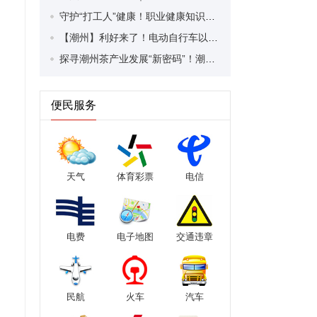
守护“打工人”健康！职业健康知识宣传走进潮安区凤塘镇盛户村
【潮州】利好来了！电动自行车以旧换新补贴条件大幅放宽！
探寻潮州茶产业发展“新密码”！潮州文化大学堂“品‘潮’寻踪”第七期活动举行
便民服务
天气
体育彩票
电信
电费
电子地图
交通违章
民航
火车
汽车