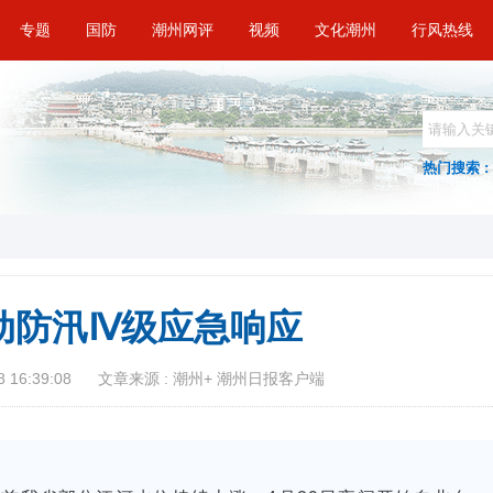
专题
国防
潮州网评
视频
文化潮州
行风热线
热门搜索 :
动防汛Ⅳ级应急响应
 16:39:08
文章来源 : 潮州+ 潮州日报客户端