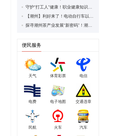
守护“打工人”健康！职业健康知识宣传走进潮安区凤塘镇盛户村
【潮州】利好来了！电动自行车以旧换新补贴条件大幅放宽！
探寻潮州茶产业发展“新密码”！潮州文化大学堂“品‘潮’寻踪”第七期活动举行
便民服务
天气
体育彩票
电信
电费
电子地图
交通违章
民航
火车
汽车