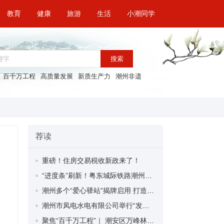
教育
健康
旅游
生活
小潮同学
搜索
百千万工程
高质量发展
新质生产力
潮州非遗
荐读
重磅！住房交易税收新政来了！
“进度条”刷新！粤东城际铁路潮州段首榀箱梁成功架设
潮州多个“爱心驿站”揭牌启用 打造新就业群体的“温暖港湾”
潮州市凤电水电有限公司举行“发挥妇女优势 助力企业高质量发展”主题活动
聚焦“百千万工程”｜ 潮安区万峰林场望京坪村：党群合力齐上阵 绘就乡村新图景