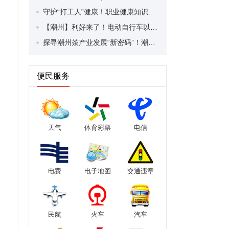
守护“打工人”健康！职业健康知识宣传走进潮安区凤塘镇盛户村
【潮州】利好来了！电动自行车以旧换新补贴条件大幅放宽！
探寻潮州茶产业发展“新密码”！潮州文化大学堂“品‘潮’寻踪”第七期活动举行
便民服务
天气
体育彩票
电信
电费
电子地图
交通违章
民航
火车
汽车