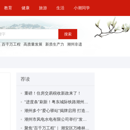
教育
健康
旅游
生活
小潮同学
搜索
百千万工程
高质量发展
新质生产力
潮州非遗
荐读
重磅！住房交易税收新政来了！
“进度条”刷新！粤东城际铁路潮州段首榀箱梁成功架设
潮州多个“爱心驿站”揭牌启用 打造新就业群体的“温暖港湾”
潮州市凤电水电有限公司举行“发挥妇女优势 助力企业高质量发展”主题活动
聚焦“百千万工程”｜ 潮安区万峰林场望京坪村：党群合力齐上阵 绘就乡村新图景