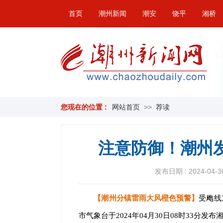
首页
潮州新闻
潮安
饶平
湘桥
您现在的位置 :
网站首页
>>
荐读
注意防御！潮州
发布日期 : 2024-04-30
【潮州分镇雷雨大风橙色预警】
受飑线
市气象台于2024年04月30日08时33