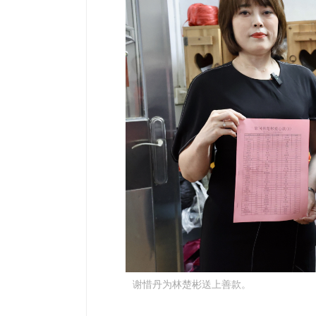
谢惜丹为林楚彬送上善款。