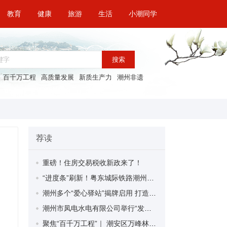
教育
健康
旅游
生活
小潮同学
搜索
百千万工程
高质量发展
新质生产力
潮州非遗
荐读
重磅！住房交易税收新政来了！
“进度条”刷新！粤东城际铁路潮州段首榀箱梁成功架设
潮州多个“爱心驿站”揭牌启用 打造新就业群体的“温暖港湾”
潮州市凤电水电有限公司举行“发挥妇女优势 助力企业高质量发展”主题活动
聚焦“百千万工程”｜ 潮安区万峰林场望京坪村：党群合力齐上阵 绘就乡村新图景