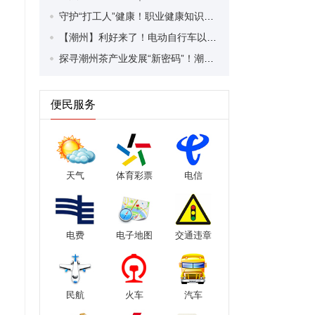
守护“打工人”健康！职业健康知识宣传走进潮安区凤塘镇盛户村
【潮州】利好来了！电动自行车以旧换新补贴条件大幅放宽！
探寻潮州茶产业发展“新密码”！潮州文化大学堂“品‘潮’寻踪”第七期活动举行
便民服务
天气
体育彩票
电信
电费
电子地图
交通违章
民航
火车
汽车