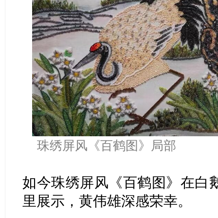
珠绣屏风《百鹤图》局部
如今珠绣屏风《百鹤图》在白
里展示，黄伟雄深感荣幸。