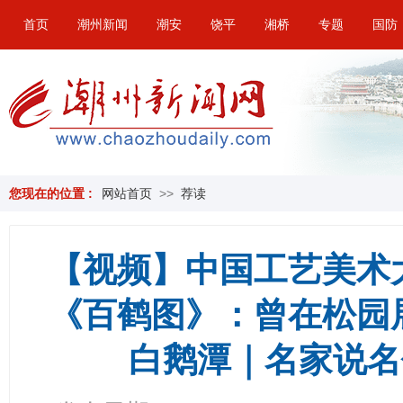
首页
潮州新闻
潮安
饶平
湘桥
专题
国防
您现在的位置 :
网站首页
>>
荐读
【视频】中国工艺美术
《百鹤图》：曾在松园
白鹅潭｜名家说名