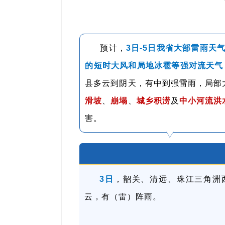
预计，
3日-5日我省大部雷雨天
的短时大风和局地冰雹等强对流天气
县多云到阴天，有中到强雷雨，局部
滑坡
、
崩塌
、
城乡积涝
及
中小河流洪
害。
3日
，韶关、清远、珠江三角洲
云，有（雷）阵雨。