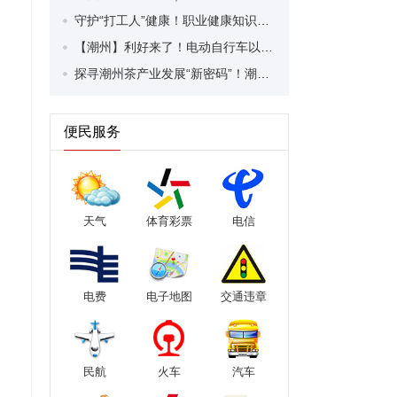
守护“打工人”健康！职业健康知识宣传走进潮安区凤塘镇盛户村
【潮州】利好来了！电动自行车以旧换新补贴条件大幅放宽！
探寻潮州茶产业发展“新密码”！潮州文化大学堂“品‘潮’寻踪”第七期活动举行
便民服务
天气
体育彩票
电信
电费
电子地图
交通违章
民航
火车
汽车