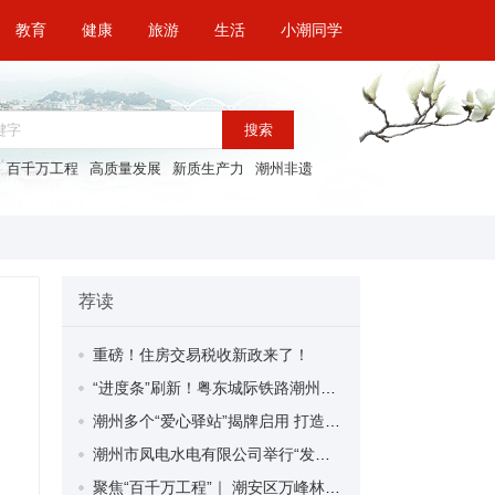
教育
健康
旅游
生活
小潮同学
搜索
百千万工程
高质量发展
新质生产力
潮州非遗
荐读
重磅！住房交易税收新政来了！
“进度条”刷新！粤东城际铁路潮州段首榀箱梁成功架设
潮州多个“爱心驿站”揭牌启用 打造新就业群体的“温暖港湾”
潮州市凤电水电有限公司举行“发挥妇女优势 助力企业高质量发展”主题活动
聚焦“百千万工程”｜ 潮安区万峰林场望京坪村：党群合力齐上阵 绘就乡村新图景