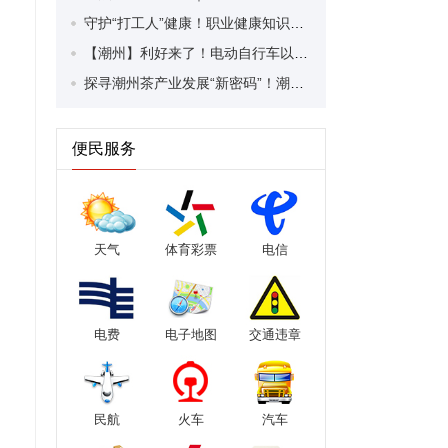
守护“打工人”健康！职业健康知识宣传走进潮安区凤塘镇盛户村
【潮州】利好来了！电动自行车以旧换新补贴条件大幅放宽！
探寻潮州茶产业发展“新密码”！潮州文化大学堂“品‘潮’寻踪”第七期活动举行
便民服务
天气
体育彩票
电信
电费
电子地图
交通违章
民航
火车
汽车