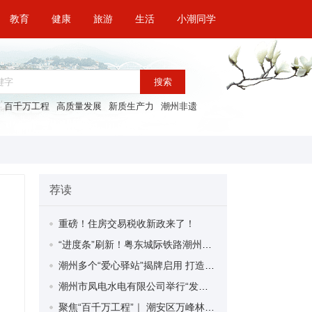
教育
健康
旅游
生活
小潮同学
搜索
百千万工程
高质量发展
新质生产力
潮州非遗
荐读
重磅！住房交易税收新政来了！
“进度条”刷新！粤东城际铁路潮州段首榀箱梁成功架设
潮州多个“爱心驿站”揭牌启用 打造新就业群体的“温暖港湾”
潮州市凤电水电有限公司举行“发挥妇女优势 助力企业高质量发展”主题活动
聚焦“百千万工程”｜ 潮安区万峰林场望京坪村：党群合力齐上阵 绘就乡村新图景