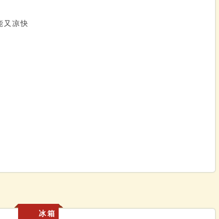
能又凉快
冰箱