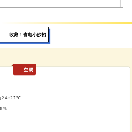
收藏！省电小妙招
空调
℃
4~27
8%