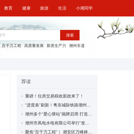
教育
健康
旅游
生活
小潮同学
搜索
百千万工程
高质量发展
新质生产力
潮州非遗
荐读
重磅！住房交易税收新政来了！
“进度条”刷新！粤东城际铁路潮州段首榀箱梁成功架设
潮州多个“爱心驿站”揭牌启用 打造新就业群体的“温暖港湾”
潮州市凤电水电有限公司举行“发挥妇女优势 助力企业高质量发展”主题活动
聚焦“百千万工程”｜ 潮安区万峰林场望京坪村：党群合力齐上阵 绘就乡村新图景