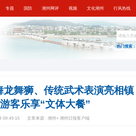
专题
国防
潮州网评
视频
文化潮州
行风热线
热门搜索 :
舞龙舞狮、传统武术表演亮相镇
民游客乐享“文体大餐”
 09:49:15
文章来源 : 潮州+ 潮州日报客户端