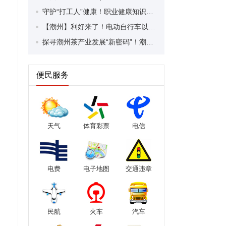
守护“打工人”健康！职业健康知识宣传走进潮安区凤塘镇盛户村
【潮州】利好来了！电动自行车以旧换新补贴条件大幅放宽！
探寻潮州茶产业发展“新密码”！潮州文化大学堂“品‘潮’寻踪”第七期活动举行
便民服务
天气
体育彩票
电信
电费
电子地图
交通违章
民航
火车
汽车