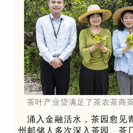
茶叶产业贷满足了茶农茶商
涌入金融活水，茶园愈见
州邮储人多次深入茶园、茶