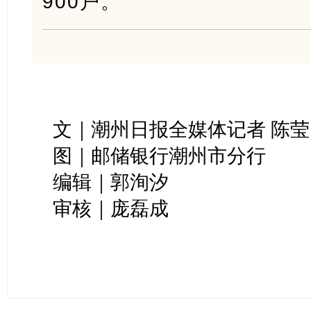
900户。
文｜潮州日报全媒体记者 陈莹
图｜邮储银行潮州市分行
编辑｜郭洵汐
审核｜庞磊成