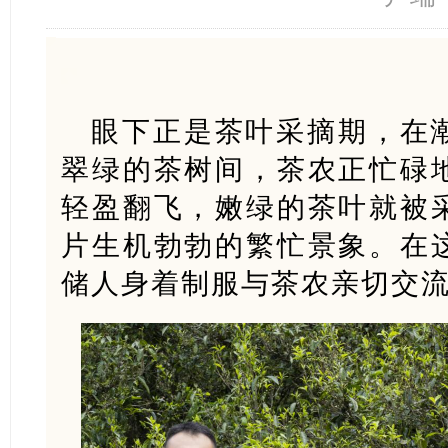
眼下正是茶叶采摘期，在
翠绿的茶树间，茶农正忙碌
轻盈翻飞，嫩绿的茶叶就被
片生机勃勃的繁忙景象。在
储人身着制服与茶农亲切交