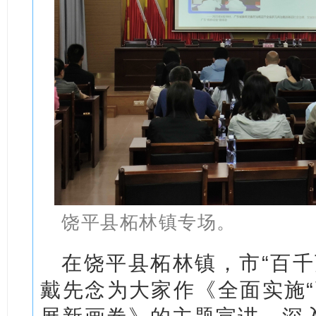
饶平县柘林镇专场。
在饶平县柘林镇，市“百千
戴先念为大家作《全面实施“