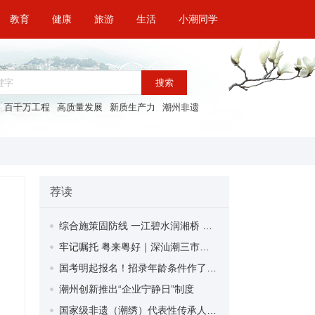
教育
健康
旅游
生活
小潮同学
搜索
百千万工程
高质量发展
新质生产力
潮州非遗
荐读
综合施策固防线 一江碧水润湘桥 看湘桥如何做好韩江“水文章”答好绿色“生态卷”
牢记嘱托 粤来粤好｜深汕潮三市联动推出跨版报道
国考明起报名！招录年龄条件作了适当放宽
潮州创新推出“企业宁静日”制度
国家级非遗（潮绣）代表性传承人康惠芳：一针一线绣古今 匠心传承映初心