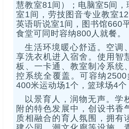
慧教室81间）；电脑室5间，
室1间，劳技图音专业教室1
英语听说室1间，图书馆660
食堂可同时容纳800人就餐。
生活环境暖心舒适。空调
享洗衣机进入宿舍。使用智
板、一卡通、教室制冷系统
控系统全覆盖。可容纳250
400米运动场1个，篮球场4
以景育人，润物无声。学
附的特色发展中，创设书香
质相融合的育人氛围，拥有
建公园、潮文化廊等设施。