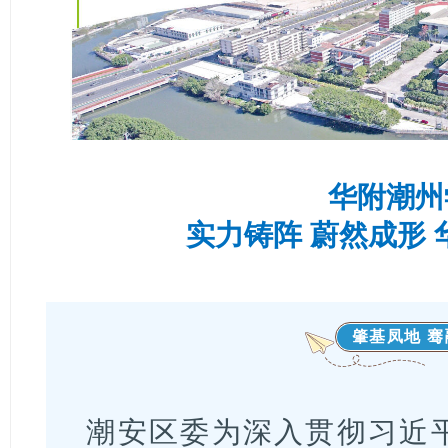
华附潮州
实力铸阵 蔚然成形 
肇基凤地 
潮安区委为深入贯彻习近