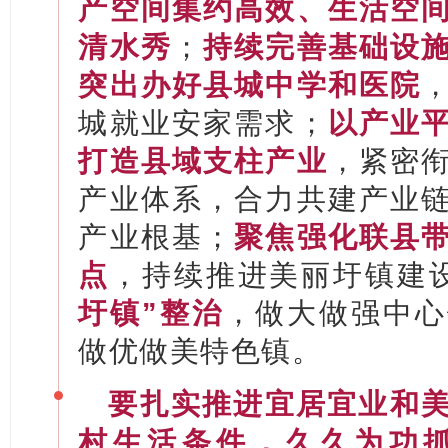
产空间集约高效、生活空
清水秀
；
持续完善基础设
突出办好县城中学和医院
城就业安家需求；
以产业
打造县域支柱产业
，紧密
产业体系，合力共建产业
产业根基；
聚焦强化联县
点
，持续推进美丽圩镇建
圩镇”整治
，做大做强中心
做优做美特色镇。
要扎实推进宜居宜业和
村生活条件，
久久为功