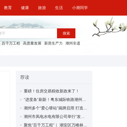
教育
健康
旅游
生活
小潮同学
搜索
百千万工程
高质量发展
新质生产力
潮州非遗
荐读
重磅！住房交易税收新政来了！
“进度条”刷新！粤东城际铁路潮州段首榀箱梁成功架设
潮州多个“爱心驿站”揭牌启用 打造新就业群体的“温暖港湾”
潮州市凤电水电有限公司举行“发挥妇女优势 助力企业高质量发展”主题活动
聚焦“百千万工程”｜ 潮安区万峰林场望京坪村：党群合力齐上阵 绘就乡村新图景