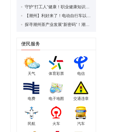
守护“打工人”健康！职业健康知识宣传走进潮安区凤塘镇盛户村
【潮州】利好来了！电动自行车以旧换新补贴条件大幅放宽！
探寻潮州茶产业发展“新密码”！潮州文化大学堂“品‘潮’寻踪”第七期活动举行
便民服务
天气
体育彩票
电信
电费
电子地图
交通违章
民航
火车
汽车