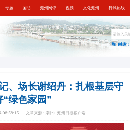
专题
国防
潮州网评
视频
文化潮州
行风热线
热门搜索 :
记、场长谢绍丹：扎根基层守
好“绿色家园”
 08:58:15
文章来源 : 潮州+ 潮州日报客户端