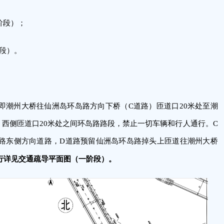
二阶段）；
阶段）。
即潮州大桥往仙洲岛环岛路方向下桥（C道路）匝道口20米处至潮
西侧匝道口20米处之间环岛路路段，禁止一切车辆和行人通行。C
路东侧方向道路，D道路预留仙洲岛环岛路掉头上匝道往潮州大桥
行详见交通疏导平面图（一阶段）。