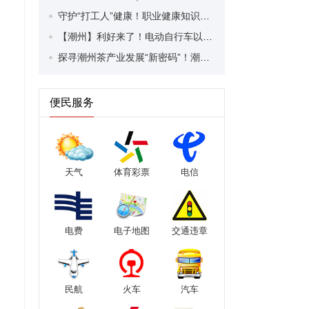
守护“打工人”健康！职业健康知识宣传走进潮安区凤塘镇盛户村
【潮州】利好来了！电动自行车以旧换新补贴条件大幅放宽！
探寻潮州茶产业发展“新密码”！潮州文化大学堂“品‘潮’寻踪”第七期活动举行
便民服务
天气
体育彩票
电信
电费
电子地图
交通违章
民航
火车
汽车