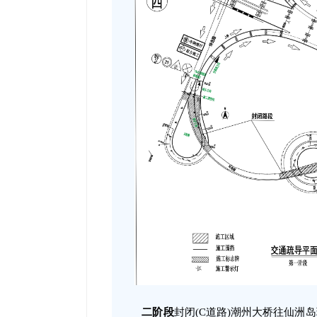
二阶段
封闭(C道路)潮州大桥往仙洲