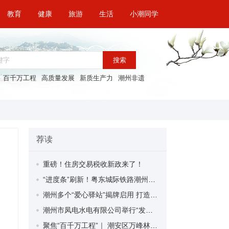
教育
健康
旅游
生活
小潮同学
搜索
百千万工程
高质量发展
新质生产力
潮州非遗
荐读
重磅！住房交易税收新政来了！
“进度条”刷新！粤东城际铁路潮州段首榀箱梁成功架设
潮州多个“爱心驿站”揭牌启用 打造新就业群体的“温暖港湾”
潮州市凤电水电有限公司举行“发挥妇女优势 助力企业高质量发展”主题活动
聚焦“百千万工程”｜ 潮安区万峰林场望京坪村：党群合力齐上阵 绘就乡村新图景