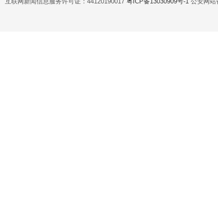
互联网新闻信息服务许可证：44120190017
粤ICP备13030909号-1
公安网站备案