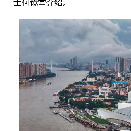
士何镜堂介绍。