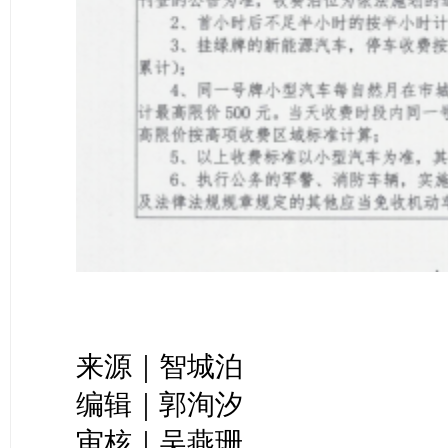
来源｜智城泊
编辑｜郭洵汐
审核｜吴燕珊