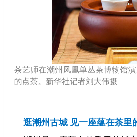
茶艺师在潮州凤凰单丛茶博物馆演
的点茶。新华社记者刘大伟摄
逛潮州古城 见一座蕴在茶里