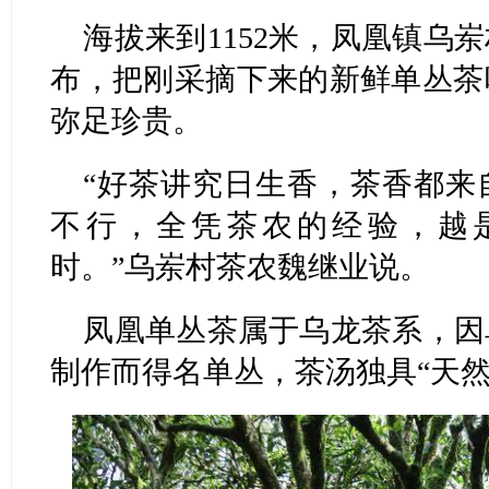
海拔来到1152米，凤凰镇乌
布，把刚采摘下来的新鲜单丛茶
弥足珍贵。
“好茶讲究日生香，茶香都来
不行，全凭茶农的经验，越
时。”乌岽村茶农魏继业说。
凤凰单丛茶属于乌龙茶系，因
制作而得名单丛，茶汤独具“天然