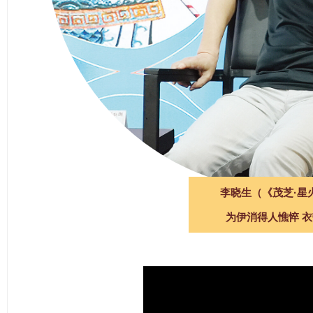
李晓生（《茂芝·星
为伊消得人憔悴 