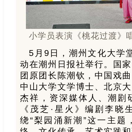
小学员表演《桃花过渡》
5月9日，潮州文化大学堂
动在潮州日报社举行。国家
团原团长陈潮钦，中国戏曲
中山大学文学博士、北京大
杰祥，资深媒体人、潮剧
《茂芝·星火》编剧李晓
绕“梨园涌新潮”这一主题
络、文化传承、艺术实践和