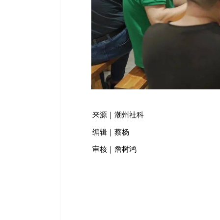
来源｜潮州社科
编辑｜蔡杨
审核｜詹树鸿