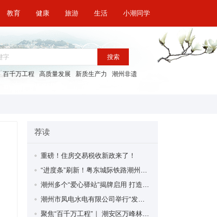
教育
健康
旅游
生活
小潮同学
搜索
百千万工程
高质量发展
新质生产力
潮州非遗
荐读
重磅！住房交易税收新政来了！
“进度条”刷新！粤东城际铁路潮州段首榀箱梁成功架设
潮州多个“爱心驿站”揭牌启用 打造新就业群体的“温暖港湾”
潮州市凤电水电有限公司举行“发挥妇女优势 助力企业高质量发展”主题活动
聚焦“百千万工程”｜ 潮安区万峰林场望京坪村：党群合力齐上阵 绘就乡村新图景