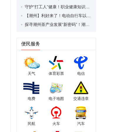
守护“打工人”健康！职业健康知识宣传走进潮安区凤塘镇盛户村
【潮州】利好来了！电动自行车以旧换新补贴条件大幅放宽！
探寻潮州茶产业发展“新密码”！潮州文化大学堂“品‘潮’寻踪”第七期活动举行
便民服务
天气
体育彩票
电信
电费
电子地图
交通违章
民航
火车
汽车