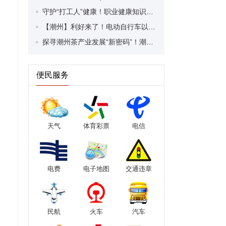
守护“打工人”健康！职业健康知识宣传走进潮安区凤塘镇盛户村
【潮州】利好来了！电动自行车以旧换新补贴条件大幅放宽！
探寻潮州茶产业发展“新密码”！潮州文化大学堂“品‘潮’寻踪”第七期活动举行
便民服务
天气
体育彩票
电信
电费
电子地图
交通违章
民航
火车
汽车