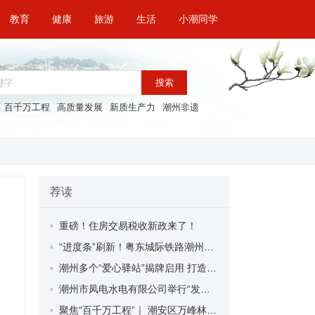
教育
健康
旅游
生活
小潮同学
搜索
百千万工程
高质量发展
新质生产力
潮州非遗
荐读
重磅！住房交易税收新政来了！
“进度条”刷新！粤东城际铁路潮州段首榀箱梁成功架设
潮州多个“爱心驿站”揭牌启用 打造新就业群体的“温暖港湾”
潮州市凤电水电有限公司举行“发挥妇女优势 助力企业高质量发展”主题活动
聚焦“百千万工程”｜ 潮安区万峰林场望京坪村：党群合力齐上阵 绘就乡村新图景