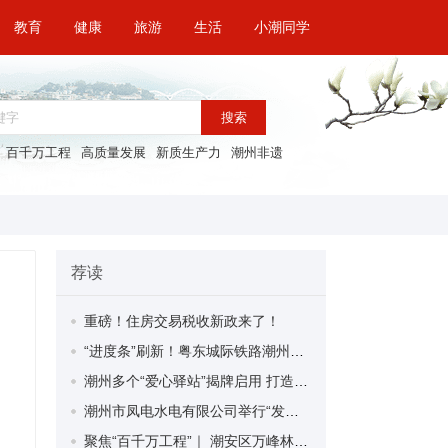
教育
健康
旅游
生活
小潮同学
搜索
百千万工程
高质量发展
新质生产力
潮州非遗
荐读
重磅！住房交易税收新政来了！
“进度条”刷新！粤东城际铁路潮州段首榀箱梁成功架设
潮州多个“爱心驿站”揭牌启用 打造新就业群体的“温暖港湾”
潮州市凤电水电有限公司举行“发挥妇女优势 助力企业高质量发展”主题活动
聚焦“百千万工程”｜ 潮安区万峰林场望京坪村：党群合力齐上阵 绘就乡村新图景