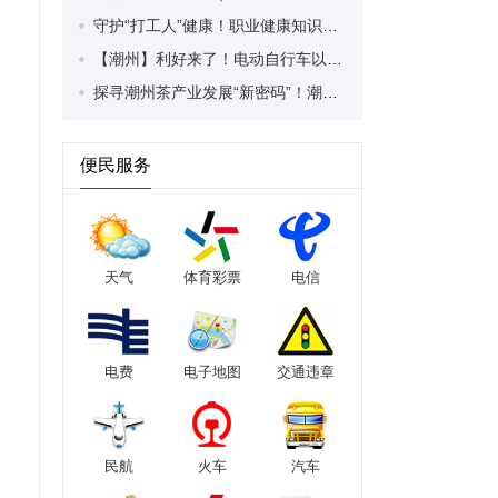
守护“打工人”健康！职业健康知识宣传走进潮安区凤塘镇盛户村
【潮州】利好来了！电动自行车以旧换新补贴条件大幅放宽！
探寻潮州茶产业发展“新密码”！潮州文化大学堂“品‘潮’寻踪”第七期活动举行
便民服务
天气
体育彩票
电信
电费
电子地图
交通违章
民航
火车
汽车