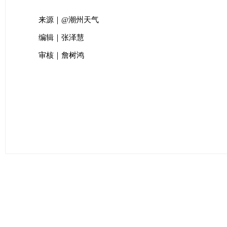
来源｜@潮州天气
编辑｜张泽慧
审核｜詹树鸿