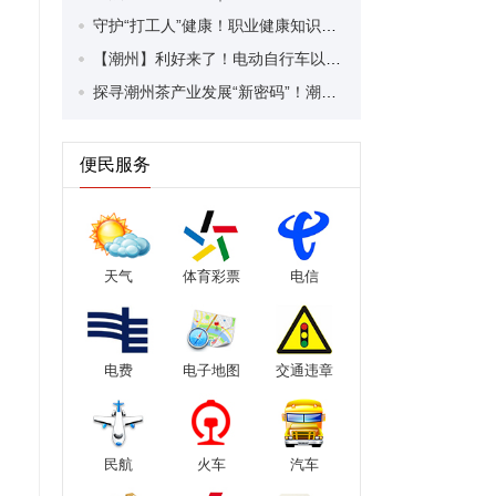
守护“打工人”健康！职业健康知识宣传走进潮安区凤塘镇盛户村
【潮州】利好来了！电动自行车以旧换新补贴条件大幅放宽！
探寻潮州茶产业发展“新密码”！潮州文化大学堂“品‘潮’寻踪”第七期活动举行
便民服务
天气
体育彩票
电信
电费
电子地图
交通违章
民航
火车
汽车