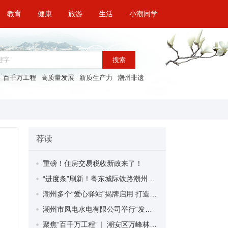
教育
健康
旅游
生活
小潮同学
搜索
百千万工程
高质量发展
新质生产力
潮州非遗
荐读
重磅！住房交易税收新政来了！
“进度条”刷新！粤东城际铁路潮州段首榀箱梁成功架设
潮州多个“爱心驿站”揭牌启用 打造新就业群体的“温暖港湾”
潮州市凤电水电有限公司举行“发挥妇女优势 助力企业高质量发展”主题活动
聚焦“百千万工程”｜ 潮安区万峰林场望京坪村：党群合力齐上阵 绘就乡村新图景