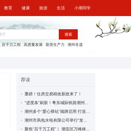
教育
健康
旅游
生活
小潮同学
搜索
百千万工程
高质量发展
新质生产力
潮州非遗
荐读
重磅！住房交易税收新政来了！
“进度条”刷新！粤东城际铁路潮州段首榀箱梁成功架设
潮州多个“爱心驿站”揭牌启用 打造新就业群体的“温暖港湾”
潮州市凤电水电有限公司举行“发挥妇女优势 助力企业高质量发展”主题活动
聚焦“百千万工程”｜ 潮安区万峰林场望京坪村：党群合力齐上阵 绘就乡村新图景