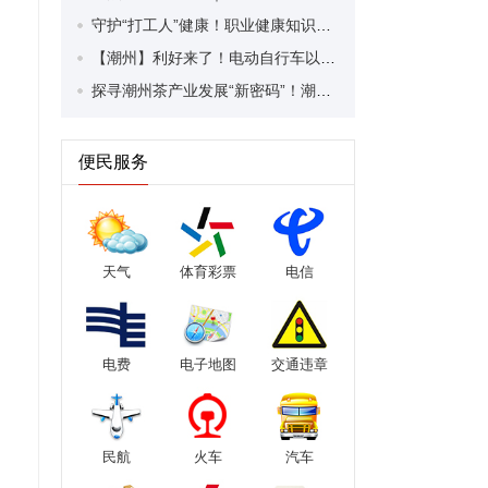
守护“打工人”健康！职业健康知识宣传走进潮安区凤塘镇盛户村
【潮州】利好来了！电动自行车以旧换新补贴条件大幅放宽！
探寻潮州茶产业发展“新密码”！潮州文化大学堂“品‘潮’寻踪”第七期活动举行
便民服务
天气
体育彩票
电信
电费
电子地图
交通违章
民航
火车
汽车