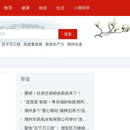
教育
健康
旅游
生活
小潮同学
搜索
百千万工程
高质量发展
新质生产力
潮州非遗
荐读
重磅！住房交易税收新政来了！
“进度条”刷新！粤东城际铁路潮州段首榀箱梁成功架设
潮州多个“爱心驿站”揭牌启用 打造新就业群体的“温暖港湾”
潮州市凤电水电有限公司举行“发挥妇女优势 助力企业高质量发展”主题活动
聚焦“百千万工程”｜ 潮安区万峰林场望京坪村：党群合力齐上阵 绘就乡村新图景