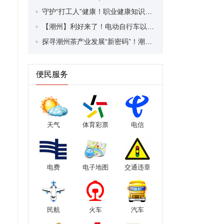
守护“打工人”健康！职业健康知识宣传走进潮安区凤塘镇盛户村
【潮州】利好来了！电动自行车以旧换新补贴条件大幅放宽！
探寻潮州茶产业发展“新密码”！潮州文化大学堂“品‘潮’寻踪”第七期活动举行
便民服务
天气
体育彩票
电信
电费
电子地图
交通违章
民航
火车
汽车