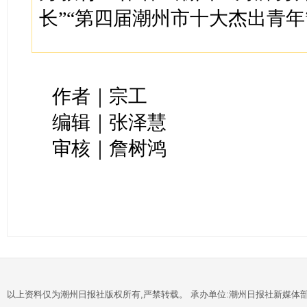
长”“第四届潮州市十大杰出青年
作者｜宗工
编辑｜张泽慧
审核｜詹树鸿
以上资料仅为潮州日报社版权所有,严禁转载。 承办单位:潮州日报社新媒体